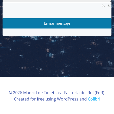
0 / 180
Enviar mensaje
© 2026 Madrid de Tinieblas - Factoría del Rol (FdR).
Created for free using WordPress and
Colibri