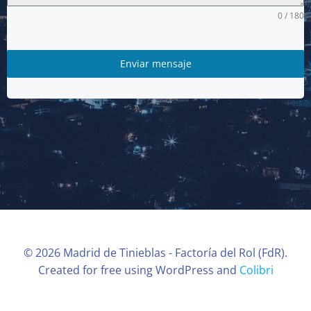
0 / 180
Enviar mensaje
© 2026 Madrid de Tinieblas - Factoría del Rol (FdR).
Created for free using WordPress and
Colibri