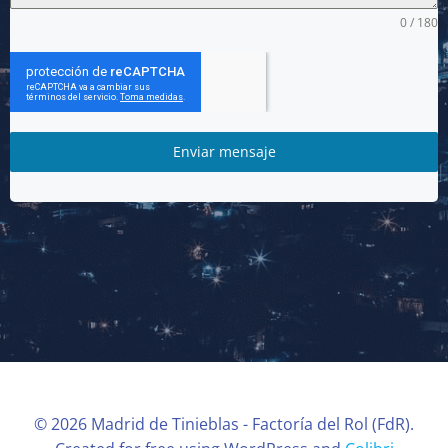
0 / 180
Enviar mensaje
© 2026 Madrid de Tinieblas - Factoría del Rol (FdR).