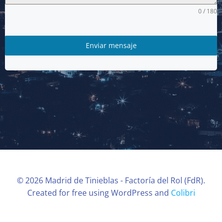
0 / 180
Enviar mensaje
© 2026 Madrid de Tinieblas - Factoría del Rol (FdR).
Created for free using WordPress and
Colibri