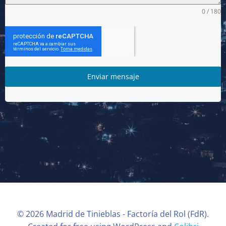
0 / 180
Enviar mensaje
© 2026 Madrid de Tinieblas - Factoría del Rol (FdR).