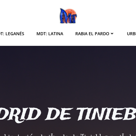
T: LEGANÉS
MDT: LATINA
RABIA EL PARDO
URB
RID DE TINIE