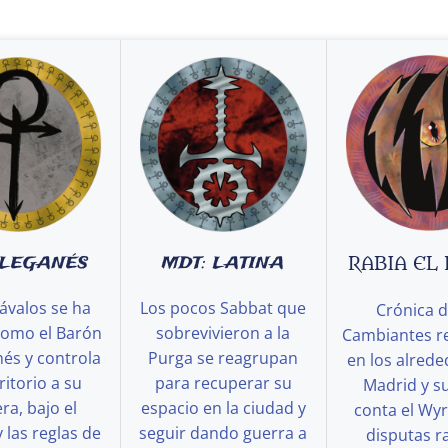
 LEGANÉS
MDT: LATINA
RABIA EL
ávalos se ha
Los pocos Sabbat que
Crónica d
como el Barón
sobrevivieron a la
Cambiantes r
és y controla
Purga se reagrupan
en los alred
ritorio a su
para recuperar su
Madrid y s
a, bajo el
espacio en la ciudad y
conta el Wy
y las reglas de
seguir dando guerra a
disputas ra