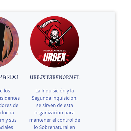
 PARDO
URBEX PARANORMAL
e los
La Inquisición y la
esidentes
Segunda Inquisición,
edores de
se sirven de esta
u lucha
organización para
rm y sus
mantener el control de
ciales
lo Sobrenatural en