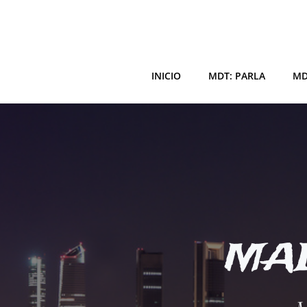
Saltar
al
contenido
INICIO
MDT: PARLA
MD
MAD