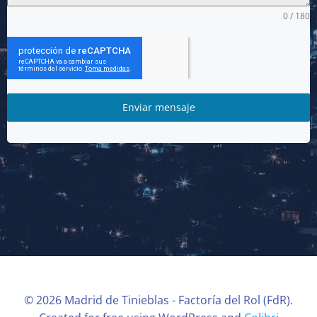
0 / 180
Enviar mensaje
© 2026 Madrid de Tinieblas - Factoría del Rol (FdR).