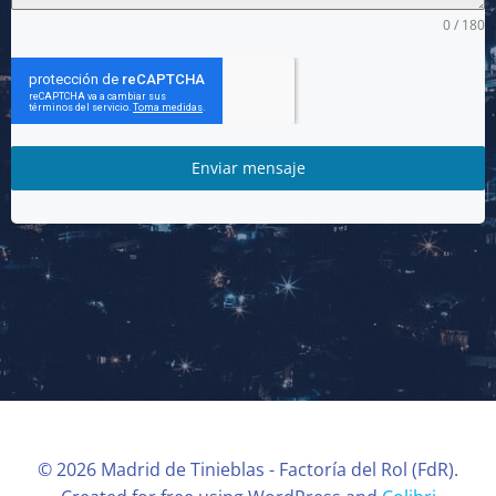
0 / 180
Enviar mensaje
© 2026 Madrid de Tinieblas - Factoría del Rol (FdR).