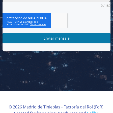
0 / 180
Enviar mensaje
© 2026 Madrid de Tinieblas - Factoría del Rol (FdR).