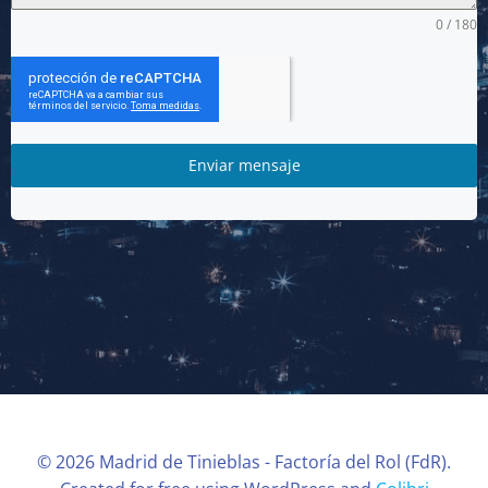
0 / 180
Enviar mensaje
© 2026 Madrid de Tinieblas - Factoría del Rol (FdR).