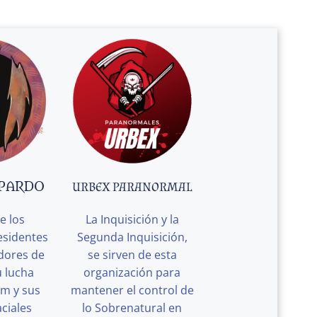
 PARDO
URBEX PARANORMAL
e los
La Inquisición y la
esidentes
Segunda Inquisición,
edores de
se sirven de esta
u lucha
organización para
rm y sus
mantener el control de
ciales
lo Sobrenatural en