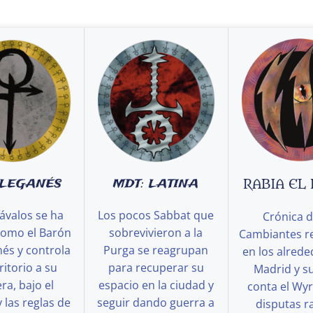
 LEGANÉS
MDT: LATINA
RABIA EL
ávalos se ha
Los pocos Sabbat que
Crónica d
como el Barón
sobrevivieron a la
Cambiantes r
és y controla
Purga se reagrupan
en los alred
ritorio a su
para recuperar su
Madrid y s
a, bajo el
espacio en la ciudad y
conta el Wy
y las reglas de
seguir dando guerra a
disputas ra