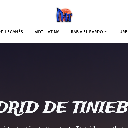
T: LEGANÉS
MDT: LATINA
RABIA EL PARDO
URB
RID DE TINIE