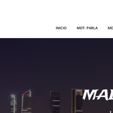
Saltar
al
contenido
INICIO
MDT: PARLA
MD
MAD