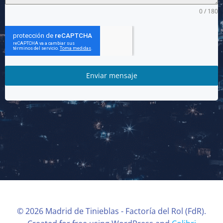
0 / 180
Enviar mensaje
© 2026 Madrid de Tinieblas - Factoría del Rol (FdR).