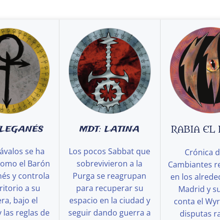
 LEGANÉS
MDT: LATINA
RABIA EL
ávalos se ha
Los pocos Sabbat que
Crónica d
como el Barón
sobrevivieron a la
Cambiantes r
és y controla
Purga se reagrupan
en los alred
ritorio a su
para recuperar su
Madrid y s
a, bajo el
espacio en la ciudad y
conta el Wy
y las reglas de
seguir dando guerra a
disputas ra