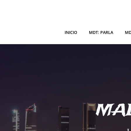
Saltar
al
contenido
INICIO
MDT: PARLA
MD
MAD