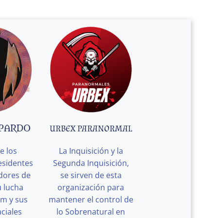
 PARDO
URBEX PARANORMAL
e los
La Inquisición y la
esidentes
Segunda Inquisición,
edores de
se sirven de esta
u lucha
organización para
rm y sus
mantener el control de
ciales
lo Sobrenatural en