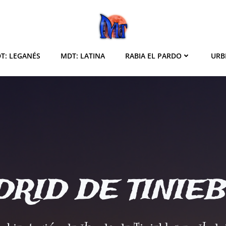
T: LEGANÉS
MDT: LATINA
RABIA EL PARDO
URB
RID DE TINIE