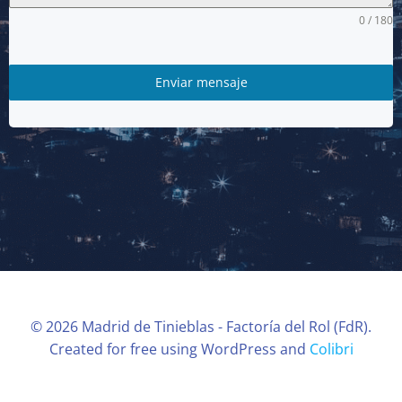
0 / 180
Enviar mensaje
© 2026 Madrid de Tinieblas - Factoría del Rol (FdR).
Created for free using WordPress and
Colibri