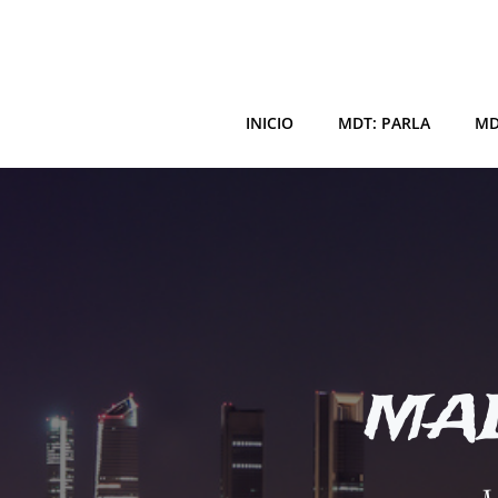
Saltar
al
contenido
INICIO
MDT: PARLA
MD
MAD