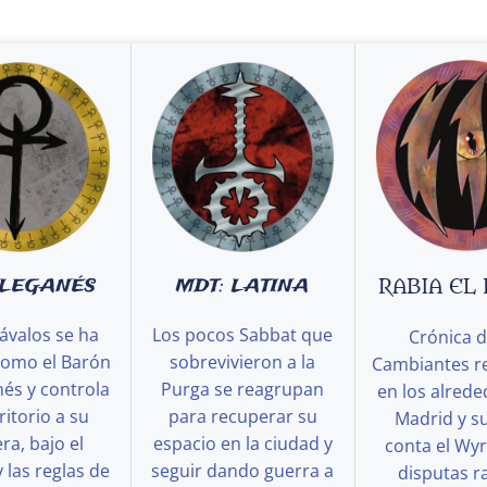
 LEGANÉS
MDT: LATINA
RABIA EL
ávalos se ha
Los pocos Sabbat que
Crónica d
como el Barón
sobrevivieron a la
Cambiantes r
és y controla
Purga se reagrupan
en los alred
ritorio a su
para recuperar su
Madrid y s
a, bajo el
espacio en la ciudad y
conta el Wy
y las reglas de
seguir dando guerra a
disputas ra