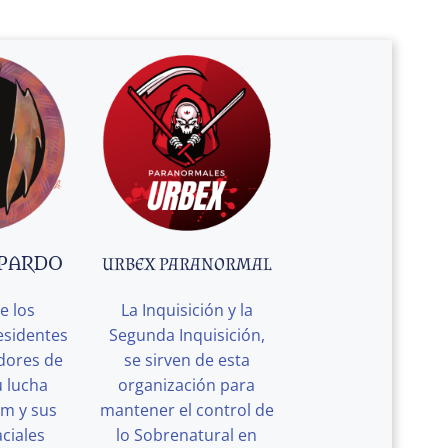
 PARDO
URBEX PARANORMAL
e los
La Inquisición y la
esidentes
Segunda Inquisición,
edores de
se sirven de esta
u lucha
organización para
rm y sus
mantener el control de
ciales
lo Sobrenatural en