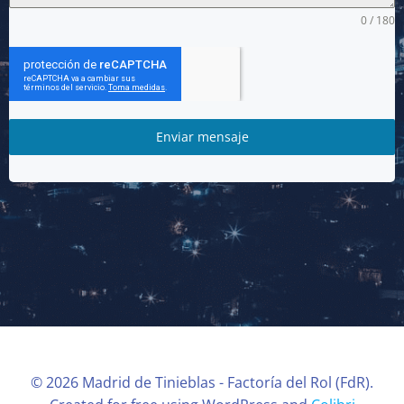
0 / 180
Enviar mensaje
© 2026 Madrid de Tinieblas - Factoría del Rol (FdR).