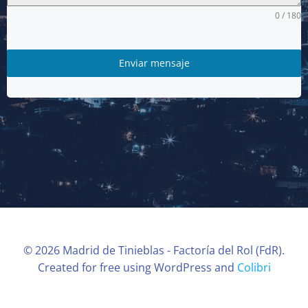
0 / 180
Enviar mensaje
© 2026 Madrid de Tinieblas - Factoría del Rol (FdR).
Created for free using WordPress and
Colibri