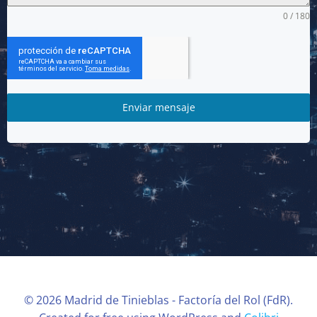
0 / 180
Enviar mensaje
© 2026 Madrid de Tinieblas - Factoría del Rol (FdR).