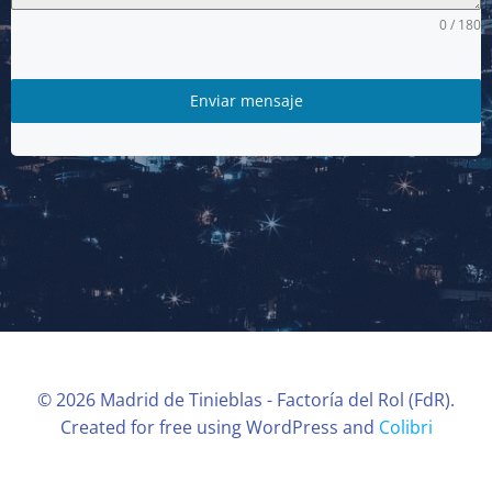
0 / 180
Enviar mensaje
© 2026 Madrid de Tinieblas - Factoría del Rol (FdR).
Created for free using WordPress and
Colibri