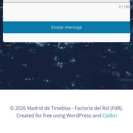
0 / 180
Enviar mensaje
© 2026 Madrid de Tinieblas - Factoría del Rol (FdR).
Created for free using WordPress and
Colibri