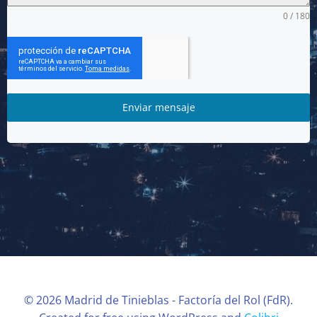
0 / 180
Enviar mensaje
© 2026 Madrid de Tinieblas - Factoría del Rol (FdR).