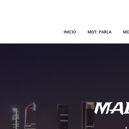
Saltar
al
contenido
INICIO
MDT: PARLA
MD
MAD