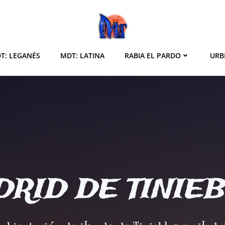
T: LEGANÉS
MDT: LATINA
RABIA EL PARDO
URB
RID DE TINIE