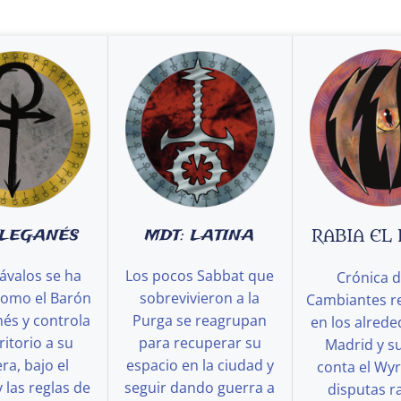
 LEGANÉS
MDT: LATINA
RABIA EL
ávalos se ha
Los pocos Sabbat que
Crónica d
como el Barón
sobrevivieron a la
Cambiantes r
és y controla
Purga se reagrupan
en los alred
ritorio a su
para recuperar su
Madrid y s
a, bajo el
espacio en la ciudad y
conta el Wy
y las reglas de
seguir dando guerra a
disputas ra