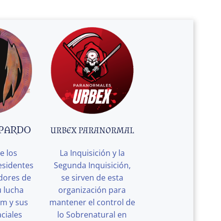
 PARDO
URBEX PARANORMAL
e los
La Inquisición y la
esidentes
Segunda Inquisición,
edores de
se sirven de esta
u lucha
organización para
rm y sus
mantener el control de
ciales
lo Sobrenatural en