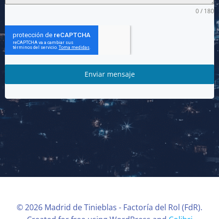
0 / 180
Enviar mensaje
© 2026 Madrid de Tinieblas - Factoría del Rol (FdR).