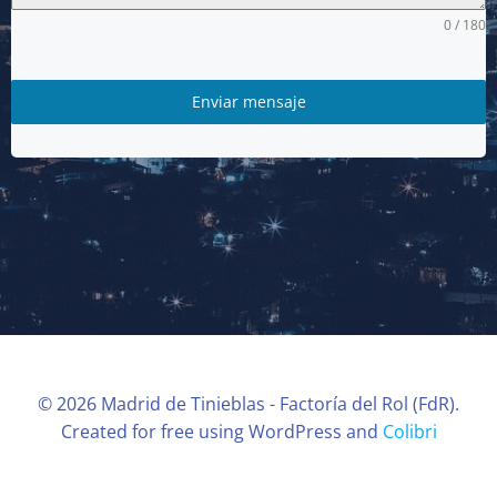
0 / 180
Enviar mensaje
© 2026 Madrid de Tinieblas - Factoría del Rol (FdR).
Created for free using WordPress and
Colibri