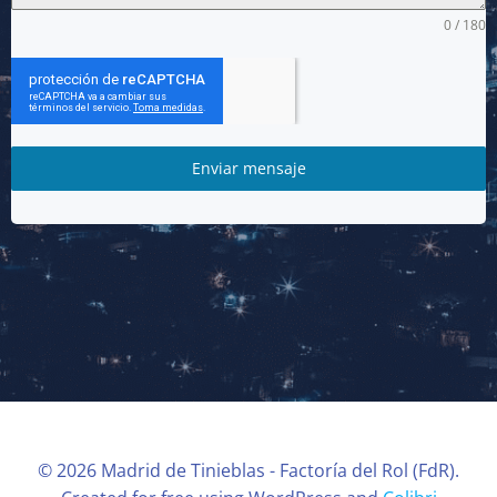
0 / 180
Enviar mensaje
© 2026 Madrid de Tinieblas - Factoría del Rol (FdR).