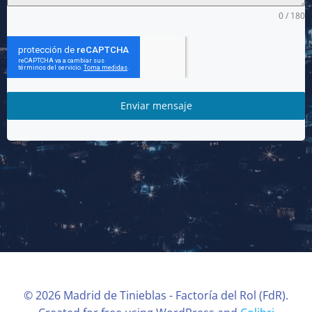
0 / 180
Enviar mensaje
© 2026 Madrid de Tinieblas - Factoría del Rol (FdR).