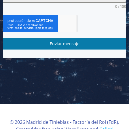
0 / 180
Enviar mensaje
© 2026 Madrid de Tinieblas - Factoría del Rol (FdR).