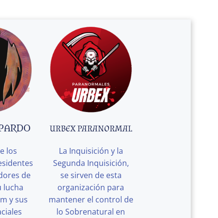
 PARDO
URBEX PARANORMAL
e los
La Inquisición y la
esidentes
Segunda Inquisición,
edores de
se sirven de esta
u lucha
organización para
rm y sus
mantener el control de
ciales
lo Sobrenatural en