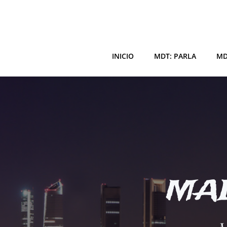
Saltar
al
contenido
INICIO
MDT: PARLA
MD
MAD