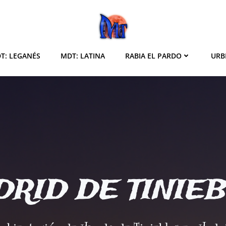
T: LEGANÉS
MDT: LATINA
RABIA EL PARDO
URB
RID DE TINIE