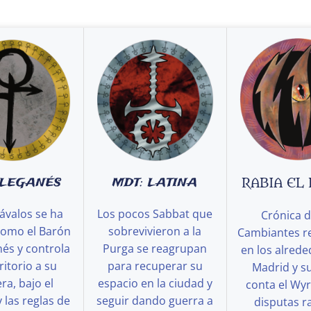
 LEGANÉS
MDT: LATINA
RABIA EL
ávalos se ha
Los pocos Sabbat que
Crónica d
como el Barón
sobrevivieron a la
Cambiantes r
és y controla
Purga se reagrupan
en los alred
ritorio a su
para recuperar su
Madrid y s
a, bajo el
espacio en la ciudad y
conta el Wy
y las reglas de
seguir dando guerra a
disputas ra