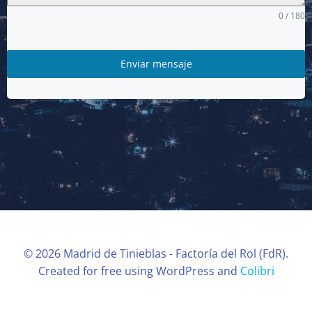
0 / 180
Enviar mensaje
© 2026 Madrid de Tinieblas - Factoría del Rol (FdR).
Created for free using WordPress and
Colibri