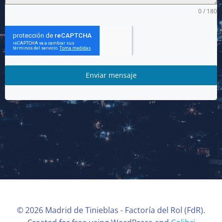
0 / 180
Enviar mensaje
© 2026 Madrid de Tinieblas - Factoría del Rol (FdR).