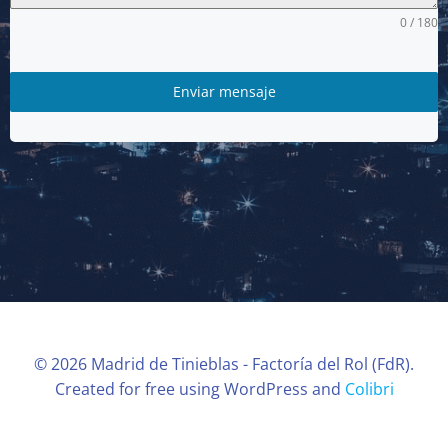
0 / 180
Enviar mensaje
© 2026 Madrid de Tinieblas - Factoría del Rol (FdR).
Created for free using WordPress and
Colibri