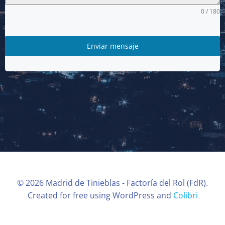
0 / 180
Enviar mensaje
© 2026 Madrid de Tinieblas - Factoría del Rol (FdR).
Created for free using WordPress and
Colibri