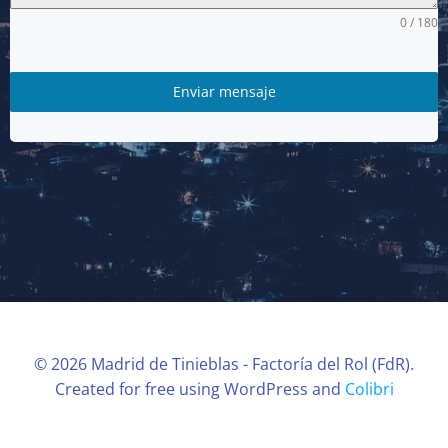
0 / 180
Enviar mensaje
© 2026 Madrid de Tinieblas - Factoría del Rol (FdR).
Created for free using WordPress and
Colibri