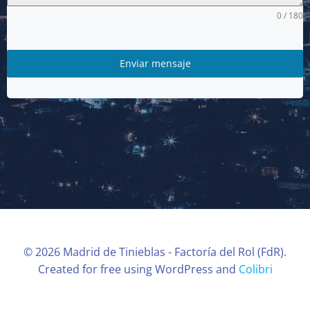
0 / 180
Enviar mensaje
© 2026 Madrid de Tinieblas - Factoría del Rol (FdR).
Created for free using WordPress and
Colibri