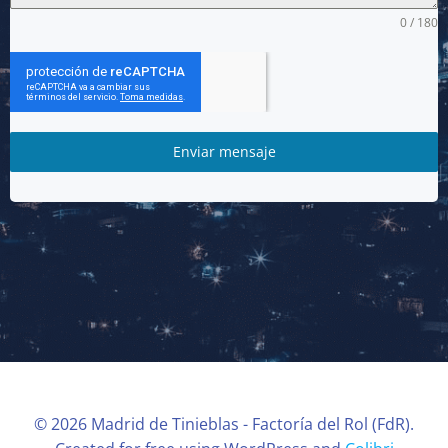
0 / 180
Enviar mensaje
© 2026 Madrid de Tinieblas - Factoría del Rol (FdR).