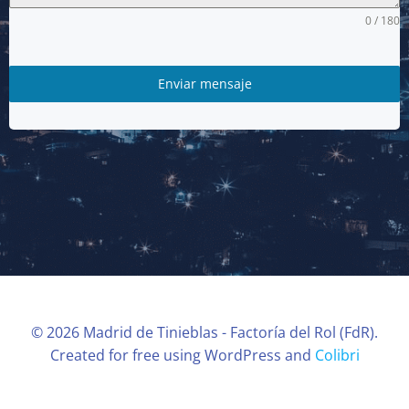
0 / 180
Enviar mensaje
© 2026 Madrid de Tinieblas - Factoría del Rol (FdR).
Created for free using WordPress and
Colibri