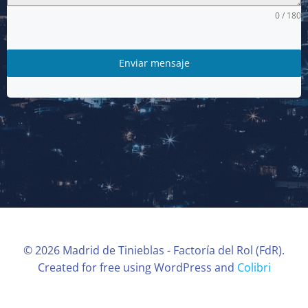
0 / 180
Enviar mensaje
© 2026 Madrid de Tinieblas - Factoría del Rol (FdR).
Created for free using WordPress and
Colibri