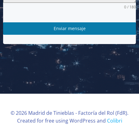
0 / 180
Enviar mensaje
© 2026 Madrid de Tinieblas - Factoría del Rol (FdR).
Created for free using WordPress and
Colibri