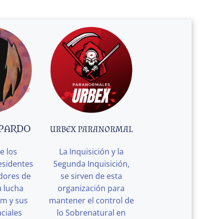
 PARDO
URBEX PARANORMAL
e los
La Inquisición y la
esidentes
Segunda Inquisición,
edores de
se sirven de esta
u lucha
organización para
rm y sus
mantener el control de
ciales
lo Sobrenatural en