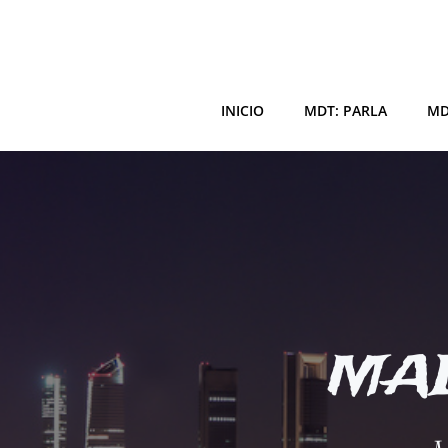
Saltar
al
contenido
INICIO
MDT: PARLA
MD
MAD