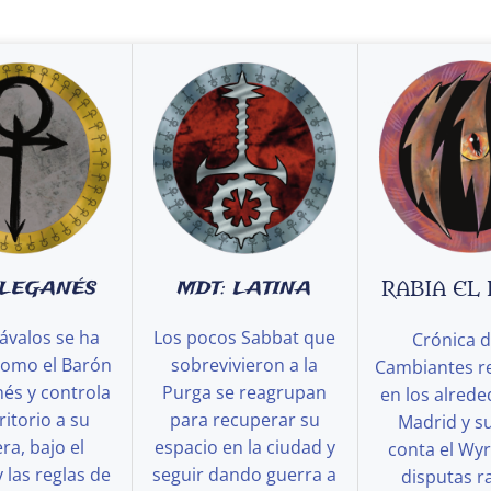
 LEGANÉS
MDT: LATINA
RABIA EL
ávalos se ha
Los pocos Sabbat que
Crónica d
como el Barón
sobrevivieron a la
Cambiantes r
és y controla
Purga se reagrupan
en los alred
ritorio a su
para recuperar su
Madrid y s
a, bajo el
espacio en la ciudad y
conta el Wy
y las reglas de
seguir dando guerra a
disputas ra