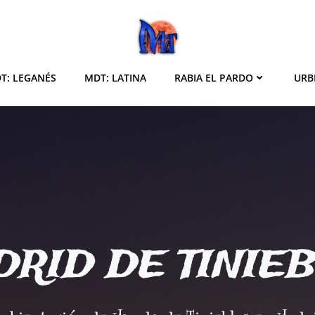
T: LEGANÉS
MDT: LATINA
RABIA EL PARDO
URB
RID DE TINIE