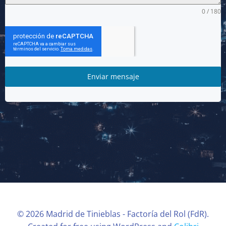
0 / 180
Enviar mensaje
© 2026 Madrid de Tinieblas - Factoría del Rol (FdR).